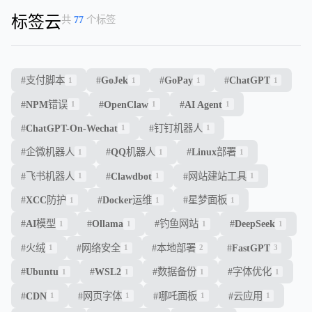
标签云
共
77
个标签
#
支付脚本
#
GoJek
#
GoPay
#
ChatGPT
1
1
1
1
#
NPM错误
#
OpenClaw
#
AI Agent
1
1
1
#
ChatGPT-On-Wechat
#
钉钉机器人
1
1
#
企微机器人
#
QQ机器人
#
Linux部署
1
1
1
#
飞书机器人
#
Clawdbot
#
网站建站工具
1
1
1
#
XCC防护
#
Docker运维
#
星梦面板
1
1
1
#
AI模型
#
Ollama
#
钓鱼网站
#
DeepSeek
1
1
1
1
#
火绒
#
网络安全
#
本地部署
#
FastGPT
1
1
2
3
#
Ubuntu
#
WSL2
#
数据备份
#
字体优化
1
1
1
1
#
CDN
#
网页字体
#
哪吒面板
#
云应用
1
1
1
1