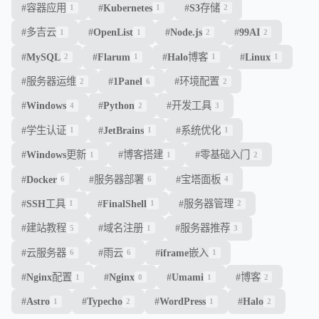
#
容器应用
#
Kubernetes
#
S3存储
1
1
2
#
多吉云
#
OpenList
#
Node.js
#
99AI
1
1
2
2
#
MySQL
#
Flarum
#
Halo博客
#
Linux
2
1
1
1
#
服务器运维
#
1Panel
#
环境配置
2
6
2
#
Windows
#
Python
#
开发工具
4
2
3
#
学生认证
#
JetBrains
#
系统优化
1
1
1
#
Windows更新
#
博客搭建
#
零基础入门
1
1
2
#
Docker
#
服务器部署
#
宝塔面板
6
6
4
#
SSH工具
#
FinalShell
#
服务器管理
1
1
2
#
建站教程
#
域名注册
#
服务器推荐
5
1
3
#
云服务器
#
雨云
#
iframe嵌入
6
6
1
#
Nginx配置
#
Nginx
#
Umami
#
博客
1
0
1
2
#
Astro
#
Typecho
#
WordPress
#
Halo
1
2
1
2