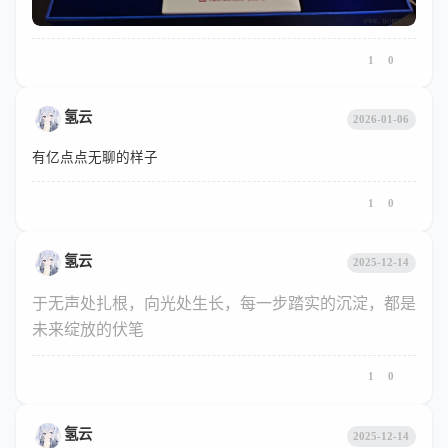
1
0
氢云
2026-01-06
有亿点点无聊的样子
1
0
氢云
2025-12-14
于无声处扎根，向光处生长，每一步踏实的沉淀，都是
未来绽放的伏笔
1
0
氢云
2025-12-14